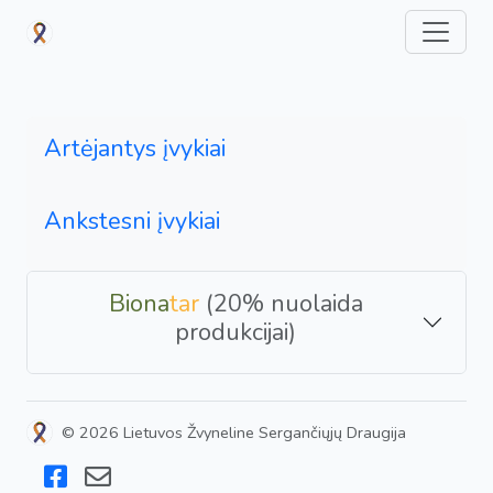
Artėjantys įvykiai
Ankstesni įvykiai
Biona
tar
(20% nuolaida
produkcijai)
© 2026 Lietuvos Žvyneline Sergančiųjų Draugija